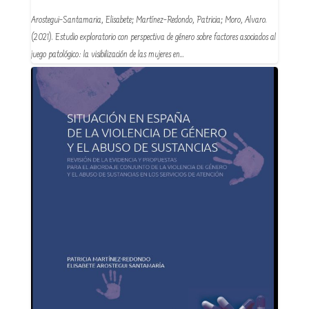
Arostegui–Santamaria, Elisabete; Martínez–Redondo, Patricia; Moro, Alvaro.
(2021). Estudio exploratorio con perspectiva de género sobre factores asociados al
juego patológico: la visibilización de las mujeres en…