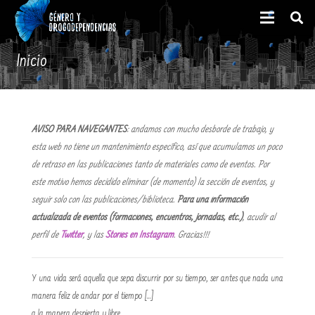
Inicio
AVISO PARA NAVEGANTES
: andamos con mucho desborde de trabajo, y
esta web no tiene un mantenimiento específico, así que acumulamos un poco
de retraso en las publicaciones tanto de materiales como de eventos. Por
este motivo hemos decidido eliminar (de momento) la sección de eventos, y
seguir solo con las publicaciones/biblioteca.
Para una información
actualizada de eventos (formaciones, encuentros, jornadas, etc.)
, acudir al
perfil de
Twitter
, y las
Stories en Instagram
. Gracias!!!
Y una vida será aquella que sepa discurrir por su tiempo, ser antes que nada una
manera feliz de andar por el tiempo […]
a la manera despierta y libre…