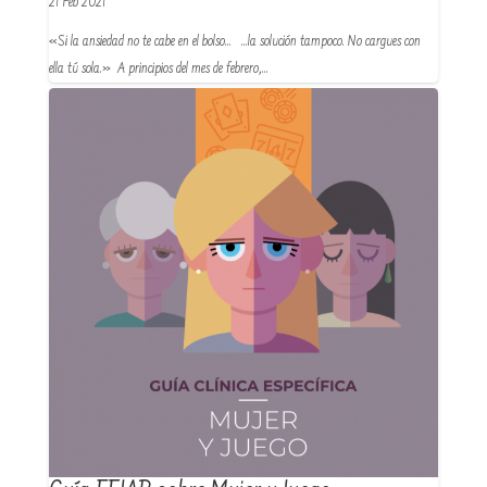
21 Feb 2021
«Si la ansiedad no te cabe en el bolso… …la solución tampoco. No cargues con
ella tú sola.» A principios del mes de febrero,…