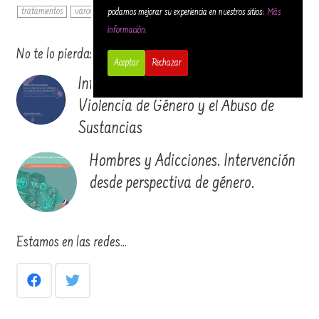
tratamientos
varones
VIH
violencia de género
podamos mejorar su experiencia en nuestros sitios:
Más
información.
No te lo pierdas…
Aceptar
Rechazar
Informe de Situación en España de la
Violencia de Género y el Abuso de
Sustancias
Hombres y Adicciones. Intervención
desde perspectiva de género.
Estamos en las redes…