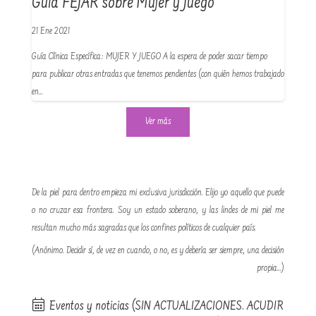
Guía FEJAR sobre Mujer y Juego
21 Ene 2021
Guía Clínica Específica: MUJER Y JUEGO A la espera de poder sacar tiempo
para publicar otras entradas que tenemos pendientes (con quién hemos trabajado
en…
Ver más
De la piel para dentro empieza mi exclusiva jurisdicción. Elijo yo aquello que puede
o no cruzar esa frontera. Soy un estado soberano, y las lindes de mi piel me
resultan mucho más sagradas que los confines políticos de cualquier país.
(Anónimo. Decidir sí, de vez en cuando, o no, es y debería ser siempre, una decisión
propia…)
Eventos y noticias (SIN ACTUALIZACIONES. ACUDIR