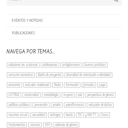
EVENTOS Y NOTICIAS
PUBLICACIONES
NAVEGA POR TEMAS…
adicciones sin sustancia
adolescencia
antigitanismo
buenas prácticas
consumo recreativo
diseño de proyectos
diversidad de orientación e identidad
economía
exclusión residencial
fiesta
formación
jornadas
juego
LGTBQI
maternidad
metodología
mujeres
ocio
perspectiva de género
políticas públicas
prevención
prisión
psicofármacos
reducción de daños
resumen anual
sexualidad
sinhogar
teoría
TIC's y NN.TT.
trans
tratamientos
varones
VIH
violencia de género