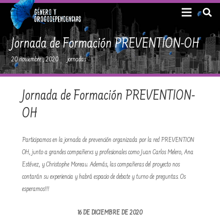
Jornada de Formación PREVENTION-OH
20 noviembre , 2020
jornadas
Jornada de Formación PREVENTION-
OH
Participamos en la jornada de prevención organizada por la red PREVENTION
OH, junto a grandes compañerxs y profesionales como Juan Carlos Melero, Ana
Estévez, y Christophe Moreau. Además, las compañeras del proyecto nos
contarán su experiencia y habrá espacio de debate y turno de preguntas. Os
esperamos!!!
16 DE DICIEMBRE DE 2020