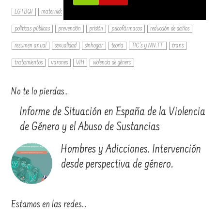
LGTBQI
maternidad
metodología
mujeres
ocio
perspectiva de género
políticas públicas
prevención
prisión
psicofármacos
reducción de daños
resumen anual
sexualidad
sinhogar
teoría
TIC's y NN.TT.
trans
tratamientos
varones
VIH
violencia de género
No te lo pierdas…
Informe de Situación en España de la Violencia
de Género y el Abuso de Sustancias
Hombres y Adicciones. Intervención
desde perspectiva de género.
Estamos en las redes…