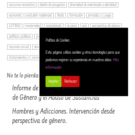
consumo recreativo
diseño de proyectos
diversidad de orientación e identidad
economía
exclusión residencial
fiesta
formación
jornadas
juego
LGTBQI
maternidad
metodología
mujeres
ocio
perspectiva de género
políticas públicas
prevención
prisión
psicofármacos
reducción de daños
Política de Cookies
resumen anual
sexualidad
sinhogar
teoría
TIC's y NN.TT.
trans
Esta página utiliza cookies y otras tecnologías para que
tratamientos
varones
VIH
violencia de género
podamos mejorar su experiencia en nuestros sitios:
Más
información.
No te lo pierdas…
Aceptar
Rechazar
Informe de Situación en España de la Violencia
de Género y el Abuso de Sustancias
Hombres y Adicciones. Intervención desde
perspectiva de género.